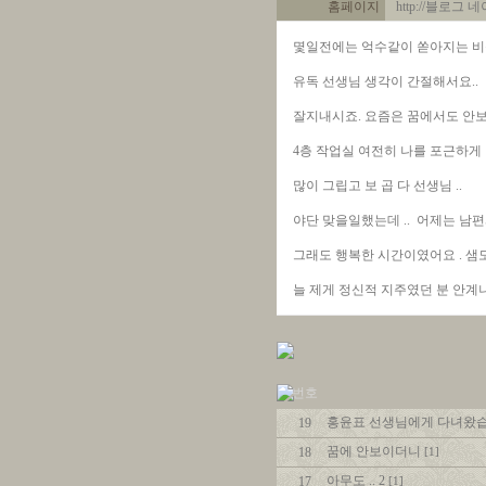
홈페이지
http://블로그
몇일전에는 억수같이 쏟아지는 비
유독 선생님 생각이 간절해서요..
잘지내시죠. 요즘은 꿈에서도 안
4층 작업실 여전히 나를 포근하게
많이 그립고 보 곱 다 선생님 ..
야단 맞을일했는데 .. 어제는 남
그래도 행복한 시간이였어요 . 샘
늘 제게 정신적 지주였던 분 안계
번호
홍윤표 선생님에게 다녀왔습
19
꿈에 안보이더니
18
[1]
아무도 .. 2
17
[1]