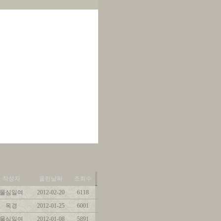
작성자
올린날짜
조회수
물심일여
2012-02-20
6118
옥경
2012-01-25
6001
물심일여
2012-01-08
5891