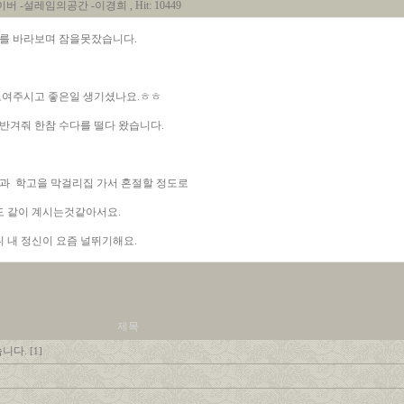
 네이버 -설레임의공간 -이경희
, Hit: 10449
를 바라보며 잠을못잤습니다.
보여주시고 좋은일 생기셨나요.ㅎㅎ
 반겨줘 한참 수다를 떨다 왔습니다.
편과 학고을 막걸리집 가서 혼절할 정도로
도 같이 계시는것같아서요.
니 내 정신이 요즘 널뛰기해요.
제목
니다.
[1]