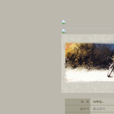
제 목
아무도..
글쓴이
물심일여