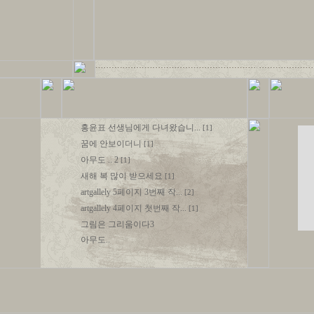
홍윤표 선생님에게 다녀왔습니...
[1]
꿈에 안보이더니
[1]
아무도 .. 2
[1]
새해 복 많이 받으세요
[1]
artgallely 5페이지 3번째 작...
[2]
artgallely 4페이지 첫번째 작...
[1]
그림은 그리움이다3
아무도..