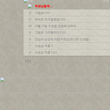
번호
제목
회원님들께....
12
그립습니다...
11
유작전 전시일정입니다.
10
12월 22일 수요일 모임에 대하여.
그림은 그리움이다 2
9
[1]
8
인상과 심상의 이중구조(인천신문 스크랩)
7
스승님 작품 3
스승님 작품 2
6
[1]
1
[2]