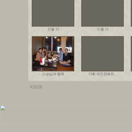
인물 13
인물 12
스승님과 함께
13회 개인전때의...
1
[2]
[3]